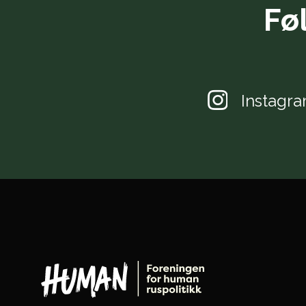
Fø
Instagr