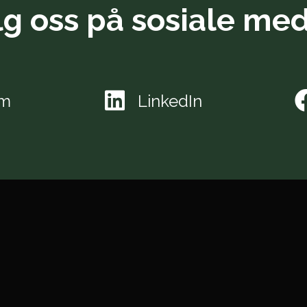
lg oss på sosiale med
am
LinkedIn