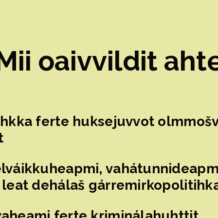
Mii oaivvildit aht
thkka ferte huksejuvvot olmmošv
t
lváikkuheapmi, vahátunnideapmi
leat dehálaš gárremirkopolitihka
heami ferte kriminálahuhttit