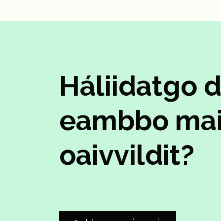
Háliidatgo d
eambbo mai
oaivvildit?