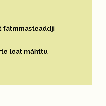
t fátmmasteaddji
te leat máhttu