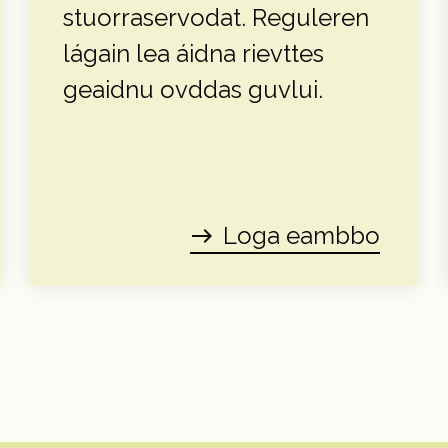
stuorraservodat. Reguleren
lágain lea áidna rievttes
geaidnu ovddas guvlui.
Loga eambbo
east