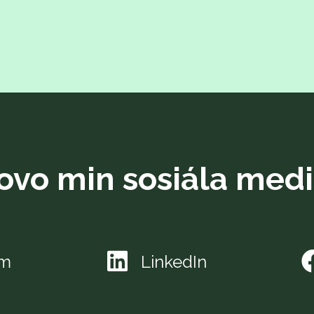
ovo min sosiála medi
am
LinkedIn