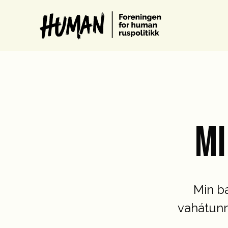
MI
Min b
vahátunn