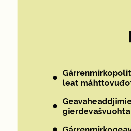
Gárrenmirkopoli
leat máhttovuđo
Geavaheaddjimie
gierdevašvuohta 
Gárrenmirkogeava