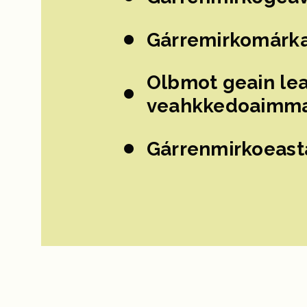
Gárremirkomárka
Olbmot geain lea
veahkkedoaimm
Gárrenmirkoeast