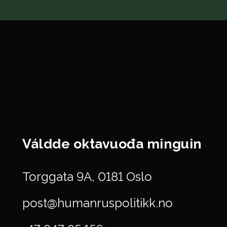
Váldde oktavuođa minguin
Torggata 9A, 0181 Oslo
post@humanruspolitikk.no