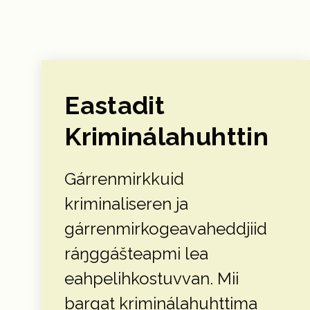
Eastadit
Kriminálahuhttin
Gárrenmirkkuid
kriminaliseren ja
gárrenmirkogeavaheddjiid
ráŋggášteapmi lea
eahpelihkostuvvan. Mii
bargat kriminálahuhttima