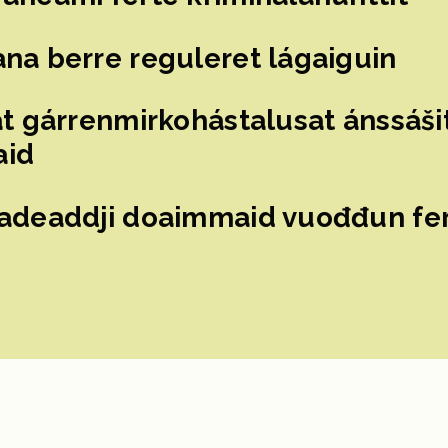
na berre reguleret lágaiguin
t gárrenmirkohástalusat ánssáši
aid
adeaddji doaimmaid vuođđun fer