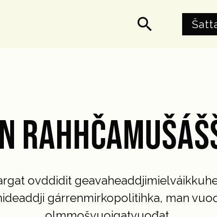
search
Šatt
N RAHHČAMUŠÁŠ
argat ovddidit geavaheaddjimielváikkuhe
ideaddji gárrenmirkopolitihka, man vuo
olmmošvuoigatvuođat.