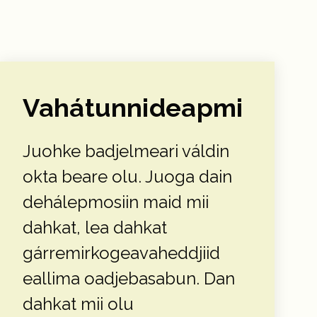
Vahátunnideapmi
Juohke badjelmeari váldin
okta beare olu. Juoga dain
dehálepmosiin maid mii
dahkat, lea dahkat
gárremirkogeavaheddjiid
eallima oadjebasabun. Dan
dahkat mii olu