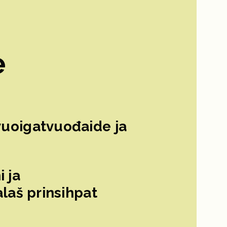
e
uoigatvuođaide ja
 ja
laš prinsihpat