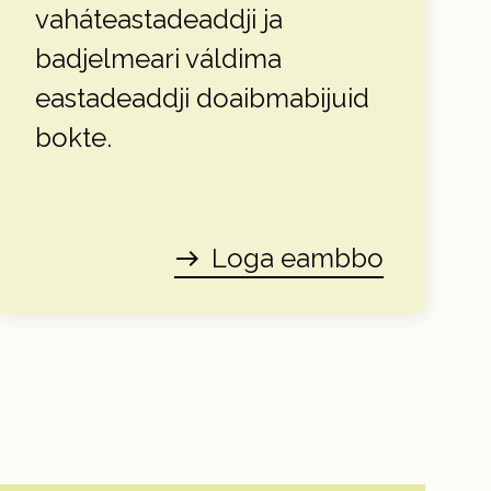
vaháteastadeaddji ja
badjelmeari váldima
eastadeaddji doaibmabijuid
bokte.
Loga eambbo
east