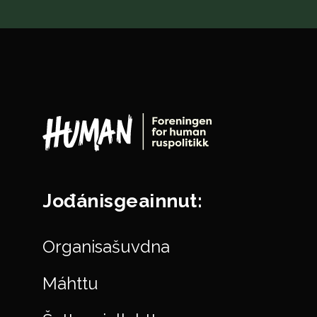
Jođánisgeainnut:
Organisašuvdna
Máhttu