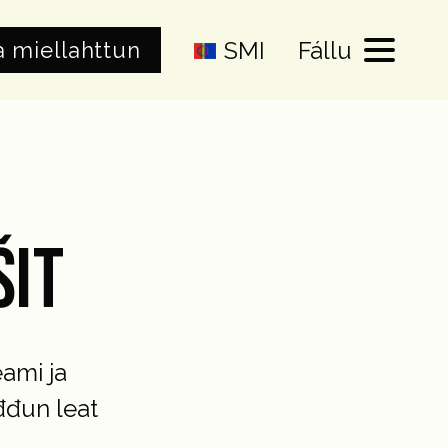
SMI
Fállu
a miellahttun
ŠIT
ami ja
đđun leat