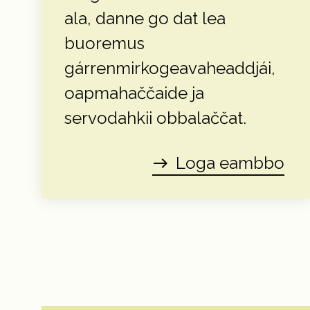
ala, danne go dat lea
buoremus
gárrenmirkogeavaheaddjái,
oapmahaččaide ja
servodahkii obbalaččat.
Loga eambbo
east