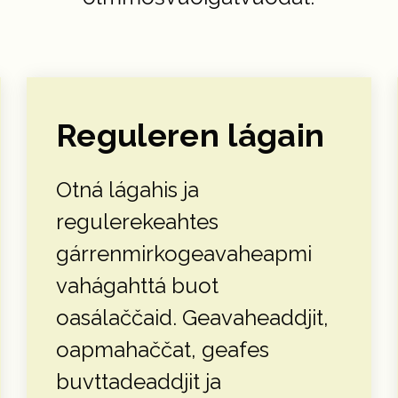
Reguleren lágain
Otná lágahis ja
regulerekeahtes
gárrenmirkogeavaheapmi
vahágahttá buot
oasálaččaid. Geavaheaddjit,
oapmahaččat, geafes
buvttadeaddjit ja