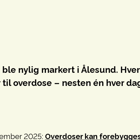
le nylig markert i Ålesund. Hver
il overdose – nesten én hver da
tember 2025:
Overdoser kan forebygges –