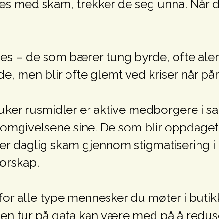
møtes med skam, trekker de seg unna. Nå
s – de som bærer tung byrde, ofte ale
e, men blir ofte glemt ved kriser når pår
er rusmidler er aktive medborgere i sa
 omgivelsene sine. De som blir oppdaget,
er daglig skam gjennom stigmatisering i
orskap.
or alle type mennesker du møter i butikk
 en tur på gata kan være med på å reduse