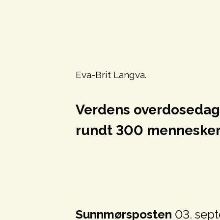
Eva-Brit Langva.
Verdens overdosedag b
rundt 300 mennesker t
Sunnmørsposten
03. sep