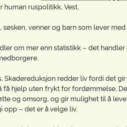
r human ruspolitikk, Vest.
e, søsken, venner og barn som lever med
ler om mer enn statistikk – det handle
e medborgere.
kadereduksjon redder liv fordi det gir fo
 å få hjelp uten frykt for fordømmelse. D
tte og omsorg, og gir mulighet til å leve
 opp – det er å velge liv.