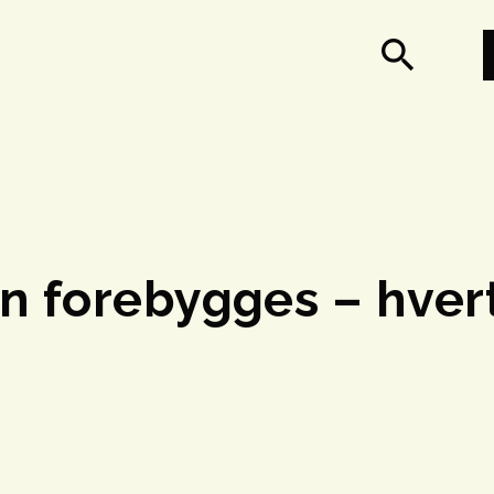
search
 forebygges – hvert