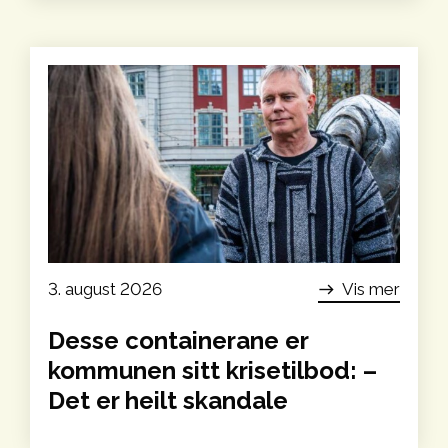
3. august 2026
Vis mer
east
Desse containerane er
kommunen sitt krise­tilbod: –
Det er heilt skandale