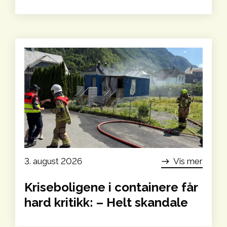
3. august 2026
Vis mer
east
Kriseboligene i containere får
hard kritikk: – Helt skandale