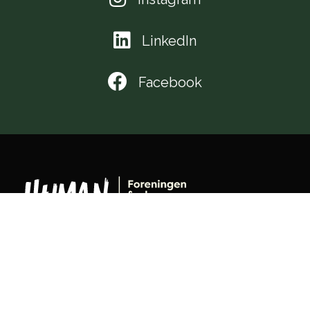
LinkedIn
Facebook
keyboard_arrow_up
Snarveier