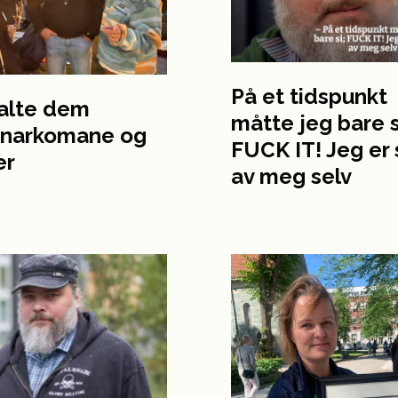
På et tidspunkt
kalte dem
måtte jeg bare s
enarkomane og
FUCK IT! Jeg er 
er
av meg selv