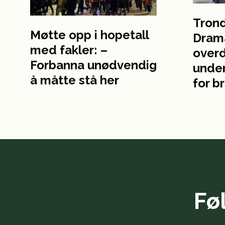
Tron
Møtte opp i hopetall
Dram
med fakler: –
over
Forbanna unødvendig
under
å måtte stå her
for b
Fø