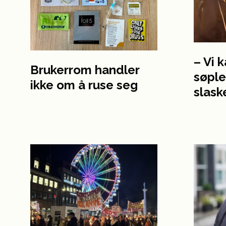
– Vi 
Brukerrom handler
søpl
ikke om å ruse seg
slask