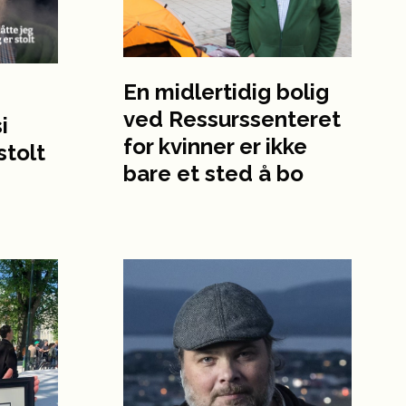
En midler­tidig bolig
ved Ressurs­senteret
i
for kvinner er ikke
stolt
bare et sted å bo