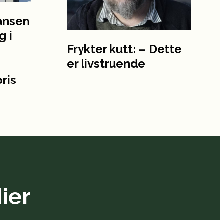
hansen
g i
Frykter kutt: – Dette
er livstruende
ris
ier