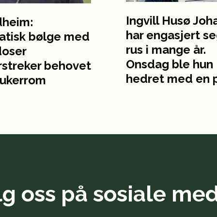
Ingvill Husø Jo
dheim:
har engasjert se
atisk bølge med
rus i mange år.
doser
Onsdag ble hun
streker behovet
hedret med en p
rukerrom
lg oss på sosiale med