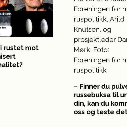
vi rustet mot
isert
nalitet?
– Finner du pulve
russebuksa til 
din, kan du komm
oss og teste de