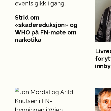
Strid om
«skadereduksjon» og
WHO på FN-møte om
narkotika
Livre
for y
innb