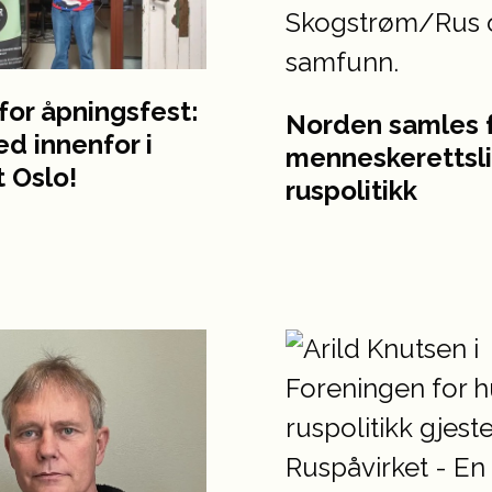
 for åpningsfest:
Norden samles f
ed innenfor i
menneskerettsl
 Oslo!
ruspolitikk