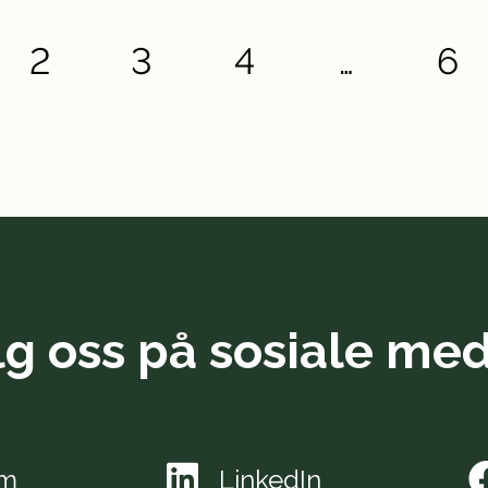
2
3
4
…
6
lg oss på sosiale med
am
LinkedIn