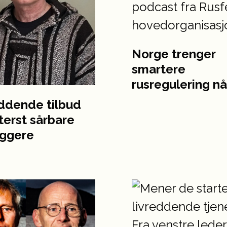
Norge trenger
smartere
rusregulering nå
ddende tilbud
tterst sårbare
yggere