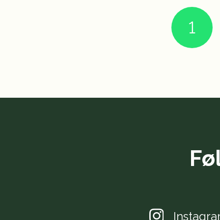
1
Fø
Instagr