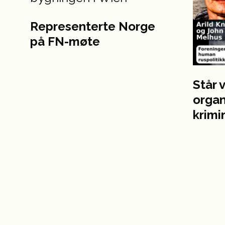
Representerte Norge
på FN-møte
Står 
organ
krimi