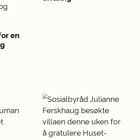
or en
ig