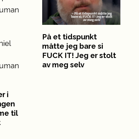
På et tidspunkt
måtte jeg bare si
FUCK IT! Jeg er stolt
av meg selv
r i
ungen
e til
t