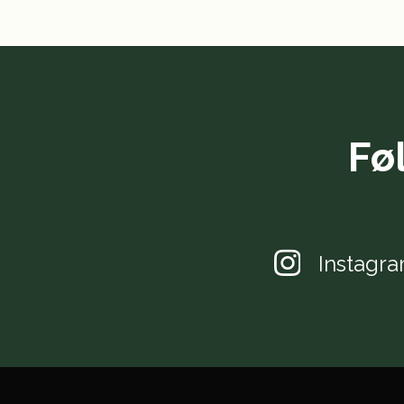
Fø
Instagr