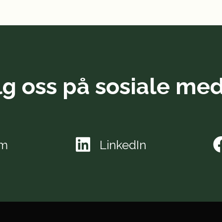
lg oss på sosiale med
am
LinkedIn