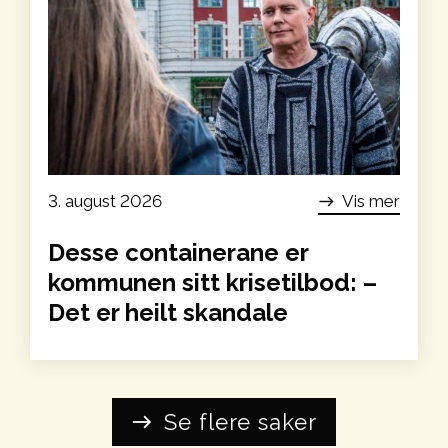
3. august 2026
Vis mer
east
Desse containerane er
kommunen sitt krise­tilbod: –
Det er heilt skandale
Se flere saker
east