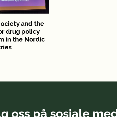
 society and the
for drug policy
m in the Nordic
ries
lg oss på sosiale med