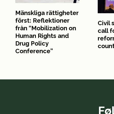
Mänskliga rättigheter
först: Reflektioner
Civil
från “Mobilization on
call 
Human Rights and
refor
Drug Policy
count
Conference”
Fø