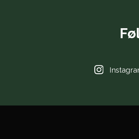
Fø
Instagr