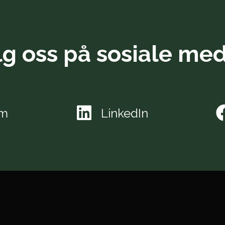
lg oss på sosiale med
am
LinkedIn