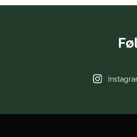
Fø
Instagr