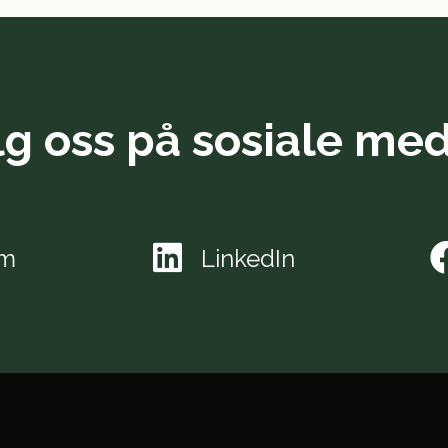
lg oss på sosiale med
am
LinkedIn