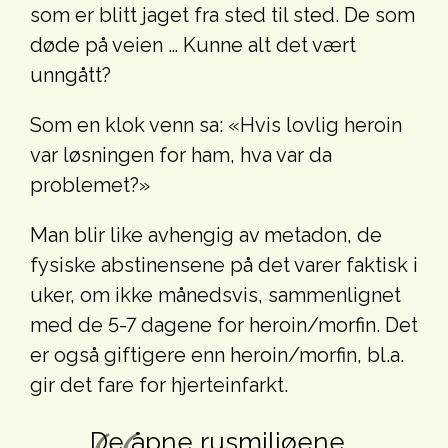
som er blitt jaget fra sted til sted. De som
døde på veien … Kunne alt det vært
unngått?
Som en klok venn sa: «Hvis lovlig heroin
var løsningen for ham, hva var da
problemet?»
Man blir like avhengig av metadon, de
fysiske abstinensene på det varer faktisk i
uker, om ikke månedsvis, sammenlignet
med de 5-7 dagene for heroin/morfin. Det
er også giftigere enn heroin/morfin, bl.a.
gir det fare for hjerteinfarkt.
De åpne rusmiljøene