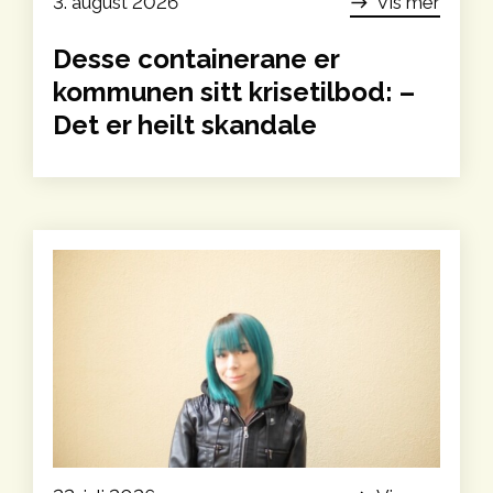
3. august 2026
Vis mer
east
Desse containerane er
kommunen sitt krise­tilbod: –
Det er heilt skandale