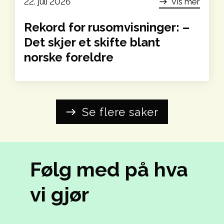
22. juli 2026
Vis mer
east
Rekord for rusomvisninger: –
Det skjer et skifte blant
norske foreldre
Se flere saker
east
Følg med på hva
vi gjør