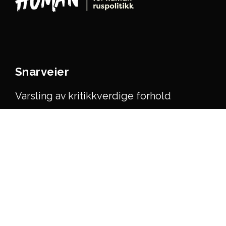
Snarveier
Varsling av kritikkverdige forhold
Organisasjonen
keyboard_arrow_up
Kunnskap
Bli medlem
Rapporter og dokumenter
Nyhetsbrev