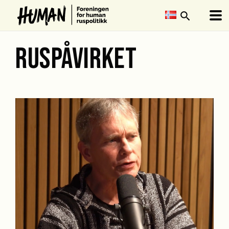
search
RUSPÅVIRKET