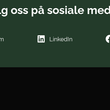
lg oss på sosiale med
am
LinkedIn