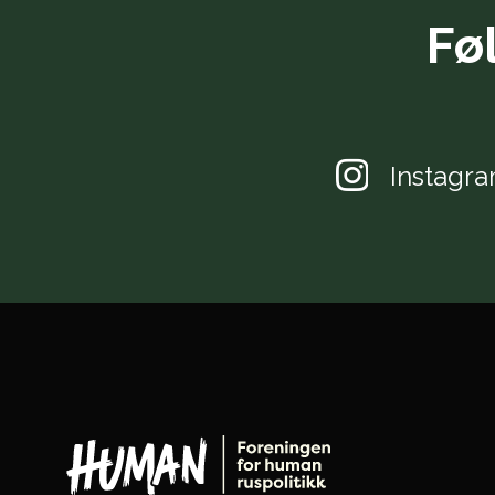
Fø
Instagr