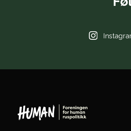
Fø
Instagr