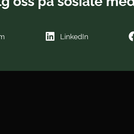
lg oss på sosiale med
am
LinkedIn