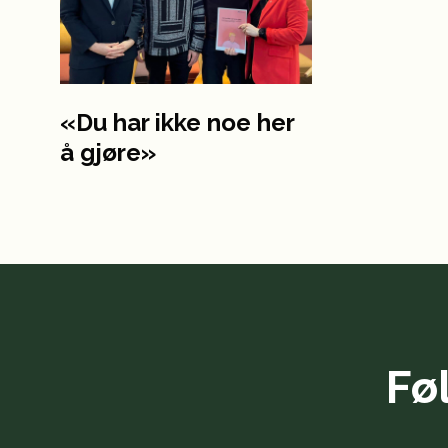
«Du har ikke noe her
å gjøre»
Fø