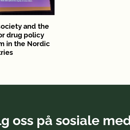
 society and the
for drug policy
m in the Nordic
ries
lg oss på sosiale med