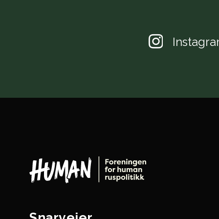
Instagr
Snarveier