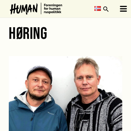
search
HØRING