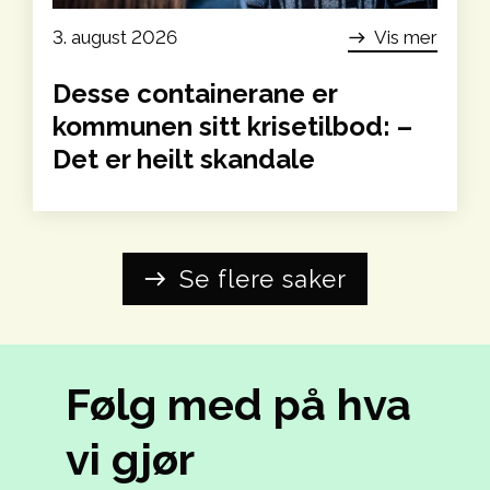
3. august 2026
Vis mer
east
Desse containerane er
kommunen sitt krise­tilbod: –
Det er heilt skandale
Se flere saker
east
Følg med på hva
vi gjør