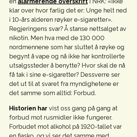
en
alarmerende overskrift
i NRK: «
Ikke
klar over hvor farlig det er: Unge helt ned
i 10-års alderen røyker e-sigaretter
».
Regjeringens svar? Å stanse nettsalget av
nikotin. Men hva med de 130 000
nordmennene som har sluttet å røyke og
begynt å vape og nå ikke har kontrollerte
utsalgssteder å benytte? Hvor skal de nå
få tak i sine e-sigaretter? Dessverre ser
det ut til at svaret fra myndighetene er
det samme som alltid: Forbud.
Historien har
vist oss gang på gang at
forbud mot rusmidler ikke fungerer.
Forbudet mot alkohol på 1920-tallet var
en fiasko, og vi ser det samme med